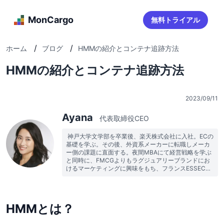
MonCargo
無料トライアル
/
/
ホーム
ブログ
HMMの紹介とコンテナ追跡方法
HMMの紹介とコンテナ追跡方法
2023/09/11
Ayana
代表取締役CEO
 神戸大学文学部を卒業後、楽天株式会社に入社。ECの
基礎を学ぶ。その後、外資系メーカーに転職しメーカ
ー側の課題に直面する。夜間MBAにて経営戦略を学ぶ
と同時に、FMCGよりもラグジュアリーブランドにお
けるマーケティングに興味をもち、フランスESSECに
留学。帰国後、外資系化粧品メーカーのECマネージャ
ーやスタートアップCMO等を経て、MonCargoを創
業。 
HMMとは？