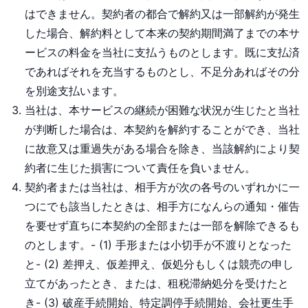
はできません。契約者の都合で解約又は一部解約が発生
した場合、解約料として本来の契約期間満了までの本サ
ービスの料金を当社に支払うものとします。既に支払済
であればそれを充当するものとし、不足分あればその分
を別途支払います。
当社は、本サービスの継続が困難な状況が生じたと当社
が判断した場合は、本契約を解約することができ、当社
に故意又は重過失がある場合を除き、当該解約により契
約者に生じた損害について責任を負いません。
契約者または当社は、相手方が次の各号のいずれかに一
つにでも該当したときは、相手方になんらの通知・催告
を要せず直ちに本契約の全部または一部を解除できるも
のとします。- (1) 手形または小切手が不渡りとなった
と- (2) 差押え、仮差押え、仮処分もしくは競売の申し
立てがあったとき、または、租税滞納処分を受けたと
き- (3) 破産手続開始、特定調停手続開始、会社更生手