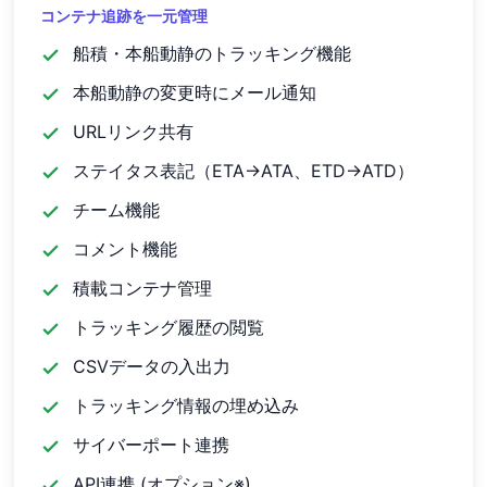
コンテナ追跡を一元管理
船積・本船動静のトラッキング機能
check
本船動静の変更時にメール通知
check
URLリンク共有
check
ステイタス表記（ETA→ATA、ETD→ATD）
check
チーム機能
check
コメント機能
check
積載コンテナ管理
check
トラッキング履歴の閲覧
check
CSVデータの入出力
check
トラッキング情報の埋め込み
check
サイバーポート連携
check
API連携 (オプション※)
check