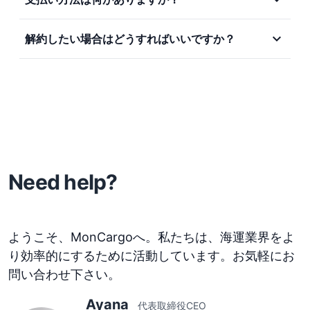
個別オンボーディング打合せ（最大60分）をご提供
切り分けたい
用
しています。
・営業、CS、物流部門など実務担当者がUIで柔軟に
銀行振込（請求書払い）またはクレジットカード払い
・IPアドレス制限や長期ログ保管など、セキュリティ
初期設定や権限の考え方、CSV項目の確認など、導
expand_more
解約したい場合はどうすればいいですか？
管理したい
に対応しています。
要件がある場合
入初期の基本的な運用をサポートします。
・個別のセキュリティチェックシート・契約調整が想
解約をご希望の場合は、契約満了日の30日前まで
ご希望があれば、複数名のご担当者様向けに、操作方
定される企業
に、info@moncargo.io までご連絡ください。なお、
法をまとめてご説明する打合せにも対応可能です。
ご契約期間中の解約はできません。解約のご連絡がな
※マクロ作成、個別の業務設計、カスタムテンプレー
ト作成などは対象外です。
Need help?
ようこそ、MonCargoへ。私たちは、海運業界をよ
り効率的にするために活動しています。お気軽にお
問い合わせ下さい。
Ayana
代表取締役CEO