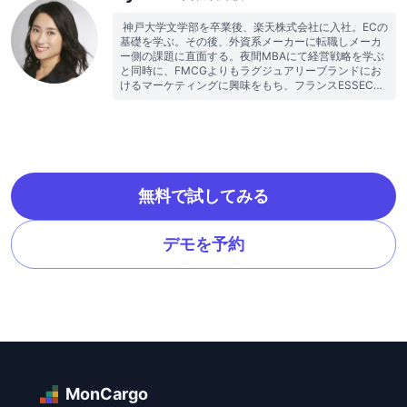
 神戸大学文学部を卒業後、楽天株式会社に入社。ECの
基礎を学ぶ。その後、外資系メーカーに転職しメーカ
ー側の課題に直面する。夜間MBAにて経営戦略を学ぶ
と同時に、FMCGよりもラグジュアリーブランドにお
けるマーケティングに興味をもち、フランスESSECに
留学。帰国後、外資系化粧品メーカーのECマネージャ
ーやスタートアップCMO等を経て、MonCargoを創
業。 
無料で試してみる
デモを予約
MonCargo