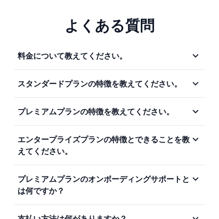
よくある質問
expand_more
料金について教えてください。
MonCargoのスタンダードプランおよびプレミアムプ
expand_more
スタンダードプランの特徴を教えてください。
ランは、一定の同時追跡件数を含む基本料金です。基
本料金に含まれる件数を超えて追跡をご希望の場合
基本機能を備えたシンプルな構成で、少人数～小規模
は、100件単位で追加できます。詳しくはお問い合わ
expand_more
プレミアムプランの特徴を教えてください。
チームの運用に適しています。
せください。
複数拠点・複数部門でのチーム運用を支える機能を備
代表的なユースケース：
expand_more
エンタープライズプランの特徴とできることを教
えたプランです。権限管理やカスタムフィールドによ
- 少人数のチームや、1〜2部門での利用
えてください。
り、組織内での柔軟な役割分担・情報共有が可能で
- UI上での高度な権限管理や項目管理は不要なケース
す。
大規模利用を想定し、セキュリティや契約面に関する
- 柔軟でフラットなチーム体制にフィットする運用ス
代表的なユースケース：
expand_more
プレミアムプランのオンボーディングサポートと
企業ごとの要件についても柔軟にご相談いただけま
タイル
・大人数のチームや複数の部署で情報を共有しながら
は何ですか？
す。
運用
代表的なユースケース：
プレミアムプランでは、本契約後3カ月以内に1回の
・「支店ごと」「業務内容ごと」に表示項目や権限を
・50名以上の利用や、数千件の追跡をする大規模利
expand_more
支払い方法は何がありますか？