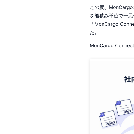
この度、MonCa
を船積み単位で一元
「MonCargo C
た。
MonCargo Co