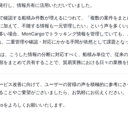
を発行し、情報共有に活用いただいていました。
rgoで確認する船積み件数が増えるにつれて、「複数の案件をま
に加えて、不随する情報も一元管理したい」という声を多くい
多い場合、MonCargoでトラッキング情報を管理していても
用され、二重管理や確認・対応にかかる手間が依然として課題とな
onnectは、こうした情報の分断に対応すべく、船積み単位で、従
類をまとめて共有することで、貿易実務における日々の業務を
は、サービス改善に向けて、ユーザーの皆様の声を積極的に参考に
ることやご要望がございましたら、お気軽にお伝えください。
rgoをよろしくお願いいたします。