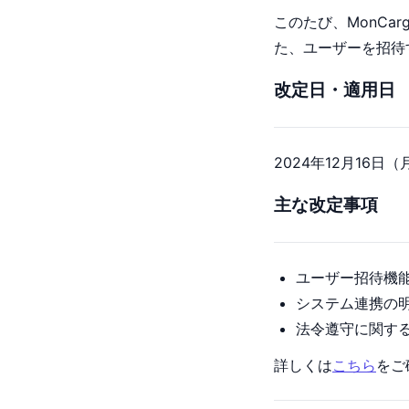
このたび、MonC
た、ユーザーを招待
改定日・適用日
2024年12月16日（
主な改定事項
ユーザー招待機
システム連携の
法令遵守に関す
詳しくは
こちら
をご