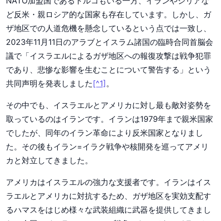
NATO加盟国であるトルコもいる一方、イランやシリアな
ど反米・親ロシア的な国家も存在しています。しかし、ガ
ザ地区での人道危機を懸念しているという点では一致し、
2023年11月11日のアラブとイスラム諸国の臨時合同首脳会
議で「イスラエルによるガザ地区への報復攻撃は戦争犯罪
であり、悲惨な影響を生むことについて警告する」という
共同声明を発表しました
[^1]
。
その中でも、イスラエルとアメリカに対し最も敵対姿勢を
取っているのはイランです。イランは1979年まで親米国家
でしたが、同年のイラン革命により反米国家となりまし
た。その後もイラン=イラク戦争や核開発を巡ってアメリ
カと対立してきました。
アメリカはイスラエルの強力な支援者です。イランはイス
ラエルとアメリカに対抗するため、ガザ地区を実効支配す
るハマスをはじめ様々な武装組織に武器を提供してきまし