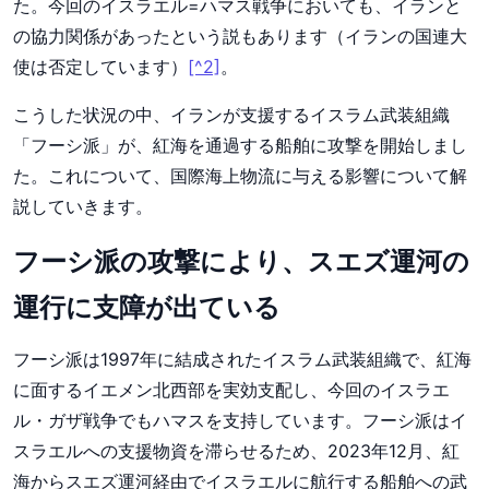
た。今回のイスラエル=ハマス戦争においても、イランと
の協力関係があったという説もあります（イランの国連大
使は否定しています）
[^2]
。
こうした状況の中、イランが支援するイスラム武装組織
「フーシ派」が、紅海を通過する船舶に攻撃を開始しまし
た。これについて、国際海上物流に与える影響について解
説していきます。
フーシ派の攻撃により、スエズ運河の
運行に支障が出ている
フーシ派は1997年に結成されたイスラム武装組織で、紅海
に面するイエメン北西部を実効支配し、今回のイスラエ
ル・ガザ戦争でもハマスを支持しています。フーシ派はイ
スラエルへの支援物資を滞らせるため、2023年12月、紅
海からスエズ運河経由でイスラエルに航行する船舶への武