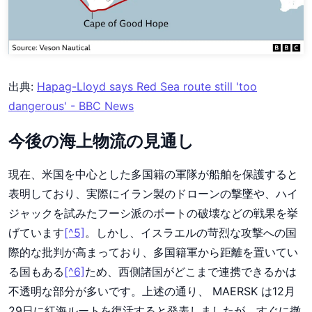
出典:
Hapag-Lloyd says Red Sea route still 'too
dangerous' - BBC News
今後の海上物流の見通し
現在、米国を中心とした多国籍の軍隊が船舶を保護すると
表明しており、実際にイラン製のドローンの撃墜や、ハイ
ジャックを試みたフーシ派のボートの破壊などの戦果を挙
げています
[^5]
。しかし、イスラエルの苛烈な攻撃への国
際的な批判が高まっており、多国籍軍から距離を置いてい
る国もある
[^6]
ため、西側諸国がどこまで連携できるかは
不透明な部分が多いです。上述の通り、 MAERSK は12月
29日に紅海ルートを復活すると発表しましたが、すぐに撤