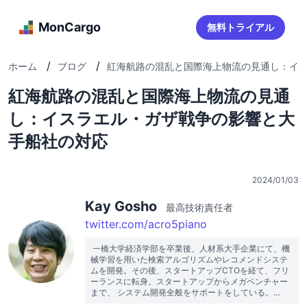
MonCargo
無料トライアル
/
/
ホーム
ブログ
紅海航路の混乱と国際海上物流の見通し：イ...
紅海航路の混乱と国際海上物流の見通
し：イスラエル・ガザ戦争の影響と大
手船社の対応
2024/01/03
Kay Gosho
最高技術責任者
twitter.com/acro5piano
 一橋大学経済学部を卒業後、人材系大手企業にて、機
械学習を用いた検索アルゴリズムやレコメンドシステ
ムを開発。その後、スタートアップCTOを経て、フリ
ーランスに転身。スタートアップからメガベンチャー
まで、 システム開発全般をサポートをしている。
MonCargoを起業し、CTO として技術全てを担当。 